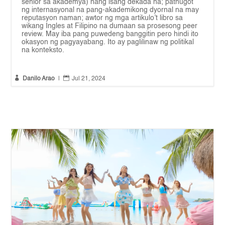
senior sa akademya) nang isang dekada na; patnugot
ng internasyonal na pang-akademikong dyornal na may
reputasyon naman; awtor ng mga artikulo’t libro sa
wikang Ingles at Filipino na dumaan sa prosesong peer
review. May iba pang puwedeng banggitin pero hindi ito
okasyon ng pagyayabang. Ito ay paglilinaw ng politikal
na konteksto.


Danilo Arao
|
Jul 21, 2024