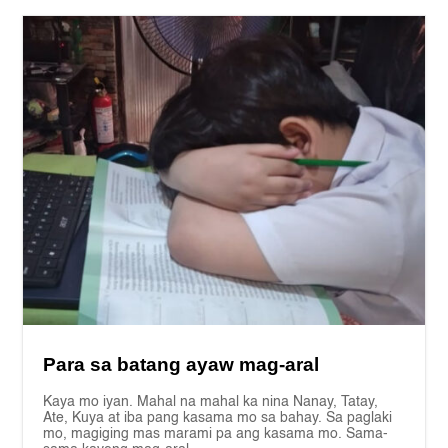
Para sa batang ayaw mag-aral
Kaya mo iyan. Mahal na mahal ka nina Nanay, Tatay,
Ate, Kuya at iba pang kasama mo sa bahay. Sa paglaki
mo, magiging mas marami pa ang kasama mo. Sama-