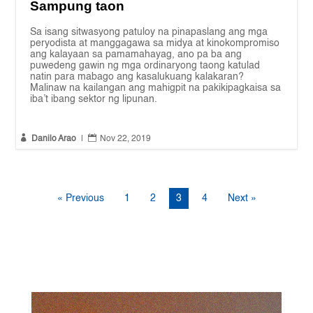
Sampung taon
Sa isang sitwasyong patuloy na pinapaslang ang mga
peryodista at manggagawa sa midya at kinokompromiso
ang kalayaan sa pamamahayag, ano pa ba ang
puwedeng gawin ng mga ordinaryong taong katulad
natin para mabago ang kasalukuang kalakaran?
Malinaw na kailangan ang mahigpit na pakikipagkaisa sa
iba’t ibang sektor ng lipunan.


Danilo Arao
|
Nov 22, 2019
« Previous
1
2
3
4
Next »