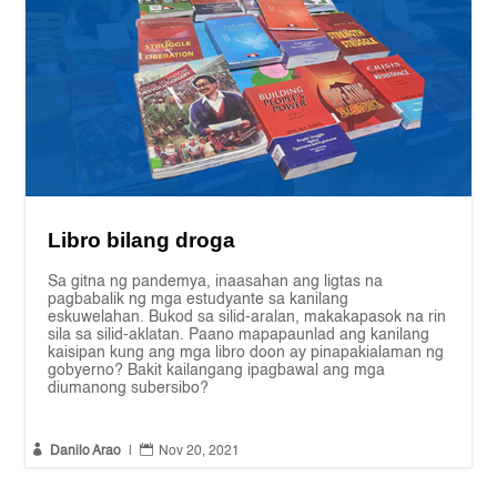
Libro bilang droga
Sa gitna ng pandemya, inaasahan ang ligtas na
pagbabalik ng mga estudyante sa kanilang
eskuwelahan. Bukod sa silid-aralan, makakapasok na rin
sila sa silid-aklatan. Paano mapapaunlad ang kanilang
kaisipan kung ang mga libro doon ay pinapakialaman ng
gobyerno? Bakit kailangang ipagbawal ang mga
diumanong subersibo?


Danilo Arao
|
Nov 20, 2021