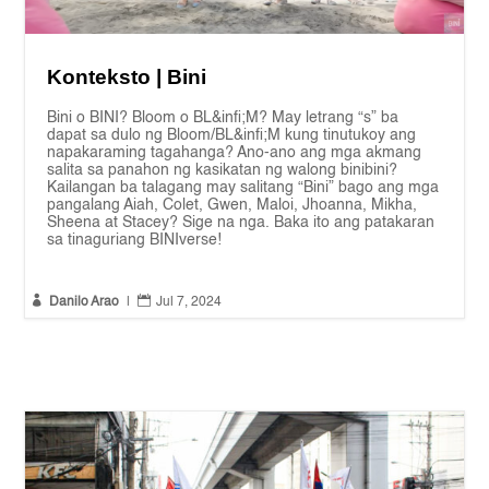
Konteksto | Bini
Bini o BINI? Bloom o BL&infi;M? May letrang “s” ba
dapat sa dulo ng Bloom/BL&infi;M kung tinutukoy ang
napakaraming tagahanga? Ano-ano ang mga akmang
salita sa panahon ng kasikatan ng walong binibini?
Kailangan ba talagang may salitang “Bini” bago ang mga
pangalang Aiah, Colet, Gwen, Maloi, Jhoanna, Mikha,
Sheena at Stacey? Sige na nga. Baka ito ang patakaran
sa tinaguriang BINIverse!


Danilo Arao
|
Jul 7, 2024