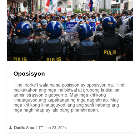
Oposisyon
Hindi porke’t wala na sa posisyon ay oposisyon na. Hindi
maikakahon ang mga indibidwal at grupong kritikal sa
administrasyon o gobyerno. May mga kritikong
itinataguyod ang kapakanan ng mga naghihirap. May
mga kritikong itinataguyod lang ang sarili habang ang
mga naghihirap ay lalo pang pinahihirapan.


Danilo Arao
|
Jun 23, 2024