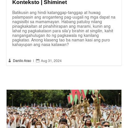
Konteksto | Shiminet
Batikusin ang hindi katanggap-tanggap at huwag
palampasin ang aroganteng pag-uugali ng mga dapat na
nagsisilbi sa mamamayan. Habang patuloy nilang
pinagkakaitan at pinahihirapan ang marami, kunin ang
lahat ng pagkakataon para sila’y birahin at singilin, kahit
nangangahulugan ito ng pagkawala ng kanilang
pagkatao. Anong klaseng tao ba naman kasi ang puro
kahayupan ang nasa katawan?


Danilo Arao
|
Aug 31, 2024