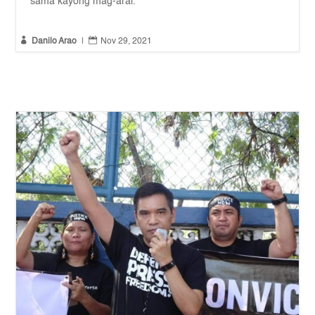
sama kayong mag-aral.


Danilo Arao
|
Nov 29, 2021