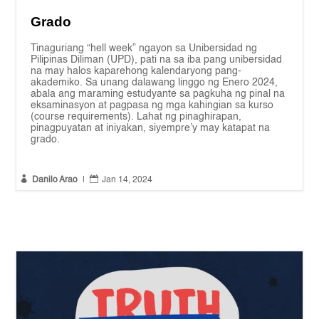
Grado
Tinaguriang “hell week” ngayon sa Unibersidad ng
Pilipinas Diliman (UPD), pati na sa iba pang unibersidad
na may halos kaparehong kalendaryong pang-
akademiko. Sa unang dalawang linggo ng Enero 2024,
abala ang maraming estudyante sa pagkuha ng pinal na
eksaminasyon at pagpasa ng mga kahingian sa kurso
(course requirements). Lahat ng pinaghirapan,
pinagpuyatan at iniyakan, siyempre’y may katapat na
grado.


Danilo Arao
|
Jan 14, 2024