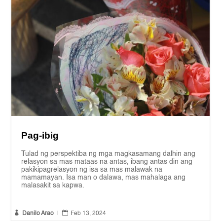
Pag-ibig
Tulad ng perspektiba ng mga magkasamang dalhin ang
relasyon sa mas mataas na antas, ibang antas din ang
pakikipagrelasyon ng isa sa mas malawak na
mamamayan. Isa man o dalawa, mas mahalaga ang
malasakit sa kapwa.


Danilo Arao
|
Feb 13, 2024