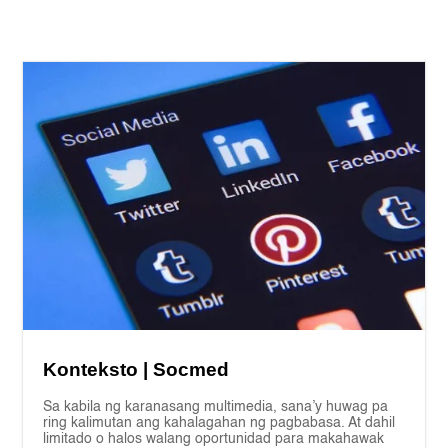
Konteksto | Socmed
Sa kabila ng karanasang multimedia, sana’y huwag pa
ring kalimutan ang kahalagahan ng pagbabasa. At dahil
limitado o halos walang oportunidad para makahawak