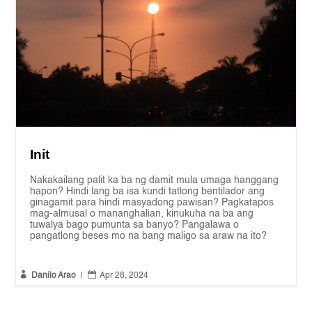
Init
Nakakailang palit ka ba ng damit mula umaga hanggang
hapon? Hindi lang ba isa kundi tatlong bentilador ang
ginagamit para hindi masyadong pawisan? Pagkatapos
mag-almusal o mananghalian, kinukuha na ba ang
tuwalya bago pumunta sa banyo? Pangalawa o
pangatlong beses mo na bang maligo sa araw na ito?


Danilo Arao
|
Apr 28, 2024