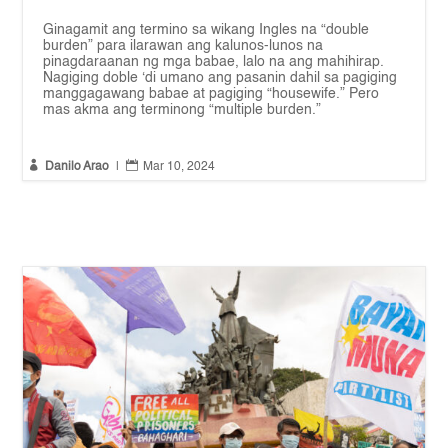
Ginagamit ang termino sa wikang Ingles na “double
burden” para ilarawan ang kalunos-lunos na
pinagdaraanan ng mga babae, lalo na ang mahihirap.
Nagiging doble ‘di umano ang pasanin dahil sa pagiging
manggagawang babae at pagiging “housewife.” Pero
mas akma ang terminong “multiple burden.”


Danilo Arao
|
Mar 10, 2024