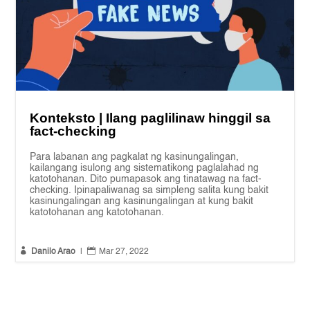
Konteksto | Ilang paglilinaw hinggil sa
fact-checking
Para labanan ang pagkalat ng kasinungalingan,
kailangang isulong ang sistematikong paglalahad ng
katotohanan. Dito pumapasok ang tinatawag na fact-
checking. Ipinapaliwanag sa simpleng salita kung bakit
kasinungalingan ang kasinungalingan at kung bakit
katotohanan ang katotohanan.


Danilo Arao
|
Mar 27, 2022