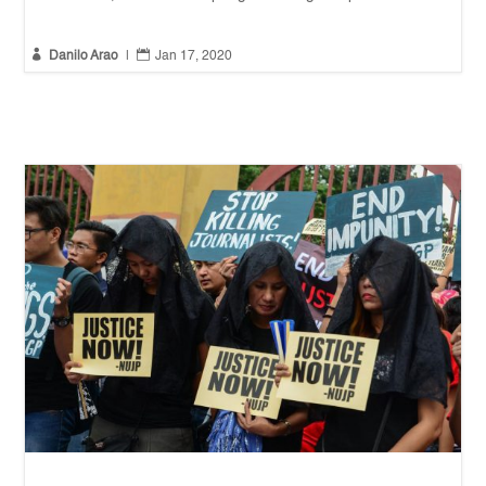


Danilo Arao
|
Jan 17, 2020