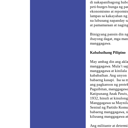
di nakapanibagong hubo
peti-burges bunga ng pa
ekonomismo at repormis
lampas sa kakayahan ng 
na lubusang napanday s
at pamamaraan at nagin
Binigyang pansin din n
ibayong dagat, mga man
manggagawa.
Kababaihang Pilipino
May ambag din ang aklat
manggagawa. Mula’t sap
manggagawa at kinilala
kababaihan. Ang unyon 
babaeng kasapi.
Isa sa 
ang pagkaroon ng prote
Paguibitan, manggagawa 
Katipunang Anak Pawis,
1932, hinuli at kinulo
Manggagawa sa Maynila 
Sentral ng Partido Komu
babaeng manggagawa, si
kilusang manggagawa at
Ang militante at deter