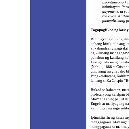
Ispontanyong ku
kabuhayan. Pero
unyonismo at sa
reaksyon. Kaila
pampulitikang p
Tagapaglikha ng kasa
Binibigyang diin ng ak
habang kinikilala ang
m
at kahandaang magsakrip
ng kilusang manggagawa
panahon ng kanilang ka
Evangelista nang nahala
(Nob. 1, 1888 si Cristan
umpisang magtrabaho bi
Pangkalahatang Kalihim
lamang si Ka Crispin “Be
Bukod sa kabataan, mat
proletaryong kaisipan b
Marx at Lenin; paulit-ul
Engels at matiyagang na
kahulugan ng mga salita
Ipinakita rin ng kasays
manggagawa. May mga in
manggagawa sa makasays