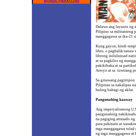
groups.yahoo.com
Dalawa ang layunin ng 
Pilipino sa militanteng
manggagawa sa ika-21 s
Kung gayon, hindi simp
libro, o pagbalik-tanaw 
librong inilulunsad nat
at sa pagkilos ng mang
pakikibaka at sa partik
Arroyo at sa
tuwirang pr
Sa ginawang pagtitipon
Pilipinas sa nakalipas n
huling bahagi ng aklat.
Pangunahing kaaway
Ang imperyalismong U.S
pangunahing nakikinaba
na pagiging atrasado ng
para pahinain at wasaki
mga manggagawa tulad ng
ng mga manggagawa at k