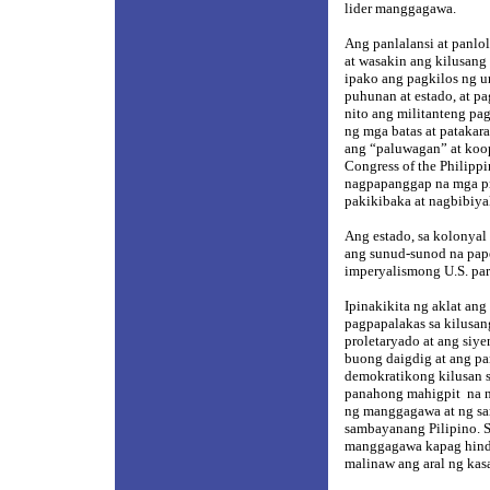
lider manggagawa.
Ang panlalansi at panl
at wasakin ang kilusan
ipako ang pagkilos ng 
puhunan at estado, at p
nito ang militanteng pa
ng mga batas at pataka
ang “paluwagan” at koop
Congress of the Philipp
nagpapanggap na mga pro
pakikibaka at nagbibiya
Ang estado, sa kolonyal
ang sunud-sunod na pap
imperyalismong U.S. par
Ipinakikita ng aklat an
pagpapalakas sa kilusan
proletaryado at ang siy
buong daigdig at ang pa
demokratikong kilusan s
panahong mahigpit
na 
ng manggagawa at ng sa
sambayanang Pilipino. S
manggagawa kapag hindi 
malinaw ang aral ng kas