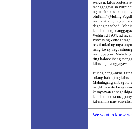
welga at kilos protesta 
manggagawa sa Pilipina
ng sombrero sa kompany
binibini” (Muling Pagsil
maibalik ang mga pinat
dagdag na sahod.
Manin
kababaihang manggagawa
Welga ng 1934, ng mga
Processing Zone at mga
retail tulad ng mga uny
nang ito ay nagpasinung
manggagawa. Mahalaga l
ring kababaihang mangg
kilusang manggagawa.
Bilang pangwakas, ikin
bilang bahagi ng kilusa
Mahalagang ambag ito s
naglilinaw ito kung sino
kasaysayan at nagbibiga
kababaihan na magpunya
kilusan na may sosyalis
We want to know what