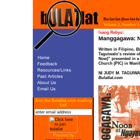
Bu-lat-lat (boo-lat-la
Volume 2, Numbe
Isang Rebyu:
Manggagawa: N
Written in Filipino,
Bu
Taguiwalo’s review 
Now)” presented in a
Church (PIC) in Manil
NI JUDY M. TAGUIW
Bulatlat.com
Join the Bulatlat.com mailing
list!
Powered by