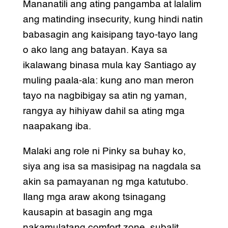
Mananatili ang ating pangamba at lalalim
ang matinding insecurity, kung hindi natin
babasagin ang kaisipang tayo-tayo lang
o ako lang ang batayan. Kaya sa
ikalawang binasa mula kay Santiago ay
muling paala-ala: kung ano man meron
tayo na nagbibigay sa atin ng yaman,
rangya ay hihiyaw dahil sa ating mga
naapakang iba.
Malaki ang role ni Pinky sa buhay ko,
siya ang isa sa masisipag na nagdala sa
akin sa pamayanan ng mga katutubo.
Ilang mga araw akong tsinagang
kausapin at basagin ang mga
nakamulatang comfort zone, subalit