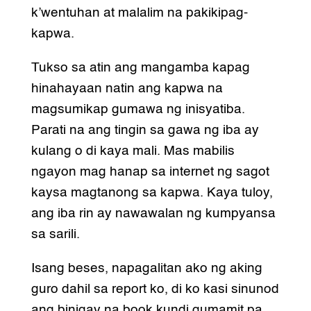
k’wentuhan at malalim na pakikipag-
kapwa.
Tukso sa atin ang mangamba kapag
hinahayaan natin ang kapwa na
magsumikap gumawa ng inisyatiba.
Parati na ang tingin sa gawa ng iba ay
kulang o di kaya mali. Mas mabilis
ngayon mag hanap sa internet ng sagot
kaysa magtanong sa kapwa. Kaya tuloy,
ang iba rin ay nawawalan ng kumpyansa
sa sarili.
Isang beses, napagalitan ako ng aking
guro dahil sa report ko, di ko kasi sinunod
ang binigay na book kundi gumamit pa