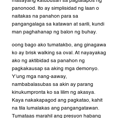
masayang katubusan sa pagtatapos ng
panonood. Ito ay simplisidad ng laan o
naitakas na panahon para sa
pangangalaga sa katawan at sarili, kundi
man paghahanap ng balon ng buhay.
oong bago ako tumatakbo, ang ginagawa
ko ay brisk walking sa oval. At nayayakag
ako ng aktibidad sa panahon ng
pagkakausap sa aking mga demonyo.
Y’ung mga nang-aaway,
nambabalasubas sa akin ay parang
kinukumpronta ko sa lilim ng akasya.
Kaya nakakapagod ang pagkatao, kahit
na tila lumalakas ang pangangatawan.
Tumataas marahil ang presyon habang