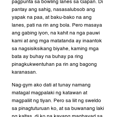
pagpunta sa bowling lanes sa Gapan. Di
pantay ang sahig, nasasalubsob ang
yapak na paa, at baku-bako na ang
lanes, pati na rin ang bola. Pero masaya
ang gabing iyon, na kahit na nga pauwi
kami at ang mga matatanda ay inaantok
sa nagsisiksikang biyahe, kaming mga
bata ay buhay na buhay pa ring
pinagkukwentuhan pa rin ang bagong
karanasan.
Nag-gym ako dati at tunay namang
matagal magpalaki ng katawan at
magpaliit ng tiyan. Pero sa liit ng sweldo
sa pinagtuturuan ko, at sa buwanang laki
ng kaltas, di ko na kayang magbayad sa