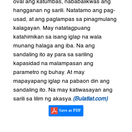
oval ang katumbas, nababalikwas ang
hangganan ng sarili. Natatamo ang pag-
usad, at ang paglampas sa pinagmulang
kalagayan. May natatagpuang
katahimikan sa isang iglap na wala
munang halaga ang iba. Na ang
sandaling ito ay para sa sariling
kapasidad na malampasan ang
parametro ng buhay. At may
mapayapang iglap na pabaon din ang
sandaling ito. Na may katiwasayan ang
sarili sa lilim ng akasya.
(Bulatlat.com)
Save as PDF