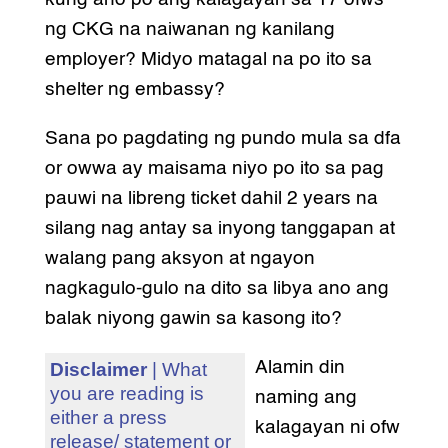
ng CKG na naiwanan ng kanilang
employer? Midyo matagal na po ito sa
shelter ng embassy?
Sana po pagdating ng pundo mula sa dfa
or owwa ay maisama niyo po ito sa pag
pauwi na libreng ticket dahil 2 years na
silang nag antay sa inyong tanggapan at
walang pang aksyon at ngayon
nagkagulo-gulo na dito sa libya ano ang
balak niyong gawin sa kasong ito?
Alamin din
Disclaimer
| What
you are reading is
naming ang
either a press
kalagayan ni ofw
release/ statement or