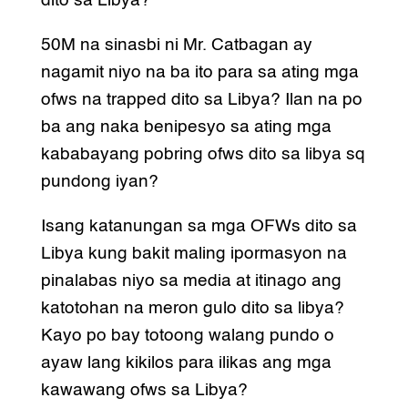
dito sa Libya?
50M na sinasbi ni Mr. Catbagan ay
nagamit niyo na ba ito para sa ating mga
ofws na trapped dito sa Libya? Ilan na po
ba ang naka benipesyo sa ating mga
kababayang pobring ofws dito sa libya sq
pundong iyan?
Isang katanungan sa mga OFWs dito sa
Libya kung bakit maling ipormasyon na
pinalabas niyo sa media at itinago ang
katotohan na meron gulo dito sa libya?
Kayo po bay totoong walang pundo o
ayaw lang kikilos para ilikas ang mga
kawawang ofws sa Libya?