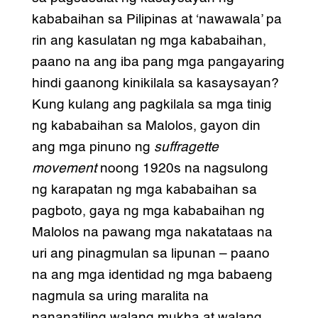
kababaihan sa Pilipinas at ‘nawawala’ pa
rin ang kasulatan ng mga kababaihan,
paano na ang iba pang mga pangayaring
hindi gaanong kinikilala sa kasaysayan?
Kung kulang ang pagkilala sa mga tinig
ng kababaihan sa Malolos, gayon din
ang mga pinuno ng
suffragette
movement
noong 1920s na nagsulong
ng karapatan ng mga kababaihan sa
pagboto, gaya ng mga kababaihan ng
Malolos na pawang mga nakatataas na
uri ang pinagmulan sa lipunan – paano
na ang mga identidad ng mga babaeng
nagmula sa uring maralita na
nananatiling walang mukha at walang