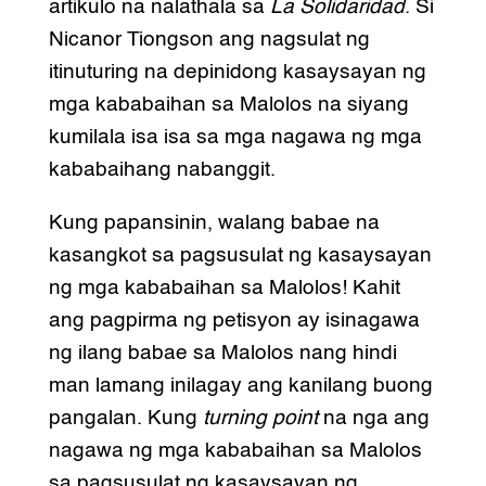
artikulo na nalathala sa
La Solidaridad
. Si
Nicanor Tiongson ang nagsulat ng
itinuturing na depinidong kasaysayan ng
mga kababaihan sa Malolos na siyang
kumilala isa isa sa mga nagawa ng mga
kababaihang nabanggit.
Kung papansinin, walang babae na
kasangkot sa pagsusulat ng kasaysayan
ng mga kababaihan sa Malolos! Kahit
ang pagpirma ng petisyon ay isinagawa
ng ilang babae sa Malolos nang hindi
man lamang inilagay ang kanilang buong
pangalan. Kung
turning point
na nga ang
nagawa ng mga kababaihan sa Malolos
sa pagsusulat ng kasaysayan ng