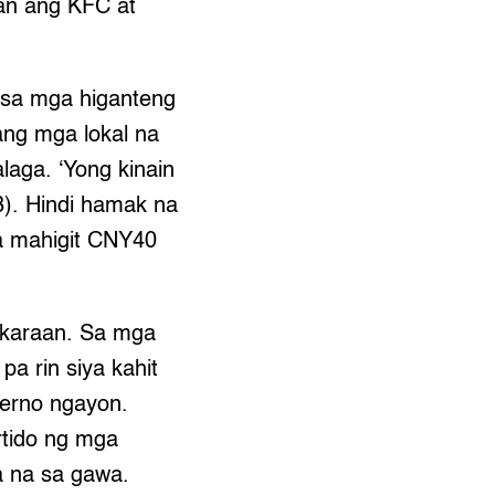
an ang KFC at
o sa mga higanteng
 ang mga lokal na
laga. ‘Yong kinain
). Hindi hamak na
na mahigit CNY40
nakaraan. Sa mga
a rin siya kahit
yerno ngayon.
rtido ng mga
ta na sa gawa.