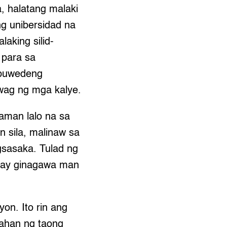
, halatang malaki
g unibersidad na
aking silid-
 para sa
 puwedeng
uwag ng mga kalye.
aman lalo na sa
 sila, malinaw sa
sasaka. Tulad ng
. May ginagawa man
on. Ito rin ang
ahan ng taong