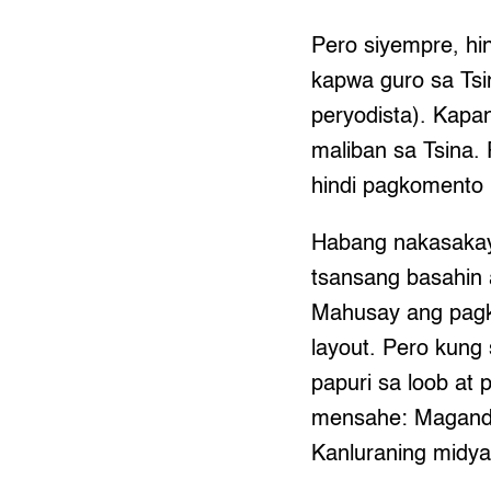
Pero siyempre, hi
kapwa guro sa Tsin
peryodista). Kapa
maliban sa Tsina.
hindi pagkomento 
Habang nakasakay 
tsansang basahin
Mahusay ang pagka
layout. Pero kung 
papuri sa loob at 
mensahe: Maganda 
Kanluraning midya