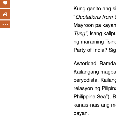
Kung ganito ang s
“
Quotations from
Mayroon pa kayan
Tung”
, isang kal
ng maraming Tsin
Party of India? Si
Awtoridad. Ramdam
Kailangang magpak
peryodista. Kaila
relasyon ng Pilipi
Philippine Sea”).
kanais-nais ang m
bayan.