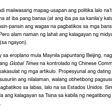
ndi maiiwasang mapag-usapan ang politika lalo na
a at iba pang bansa (at ang iba pa sa kanila’y ka
nsin-pansin ang wagas na pagbatikos sa mga bans
 Pero alam naman ng lahat ang kalagayan ng midya 
(sa ngayon).
sa eroplano mula Maynila papuntang Beijing, na
 ang
Global Times
na kontrolado ng Chinese Commu
kasulat ng mga artikulo. Propesyunal ang dating 
susuriin ang nilalaman, walang obhetibong pagsusu
pagbatikos sa labas, lalo na sa Estados Unidos. Si
ang kalagayan sa Tsina sa kabila ng negatibong 
.