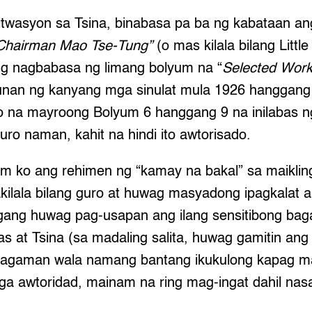
itwasyon sa Tsina, binabasa pa ba ng kabataan ang
 Chairman Mao Tse-Tung”
(o mas kilala bilang Litt
g nagbabasa ng limang bolyum na “
Selected Work
ipunan ng kanyang mga sinulat mula 1926 hanggan
o na mayroong Bolyum 6 hanggang 9 na inilabas 
guro naman, kahit na hindi ito awtorisado.
 ko ang rehimen ng “kamay na bakal” sa maikling 
ilala bilang guro at huwag masyadong ipagkalat a
ngang huwag pag-usapan ang ilang sensitibong baga
nas at Tsina (sa madaling salita, huwag gamitin an
 Bagaman wala namang bantang ikukulong kapag may
ga awtoridad, mainam na ring mag-ingat dahil na