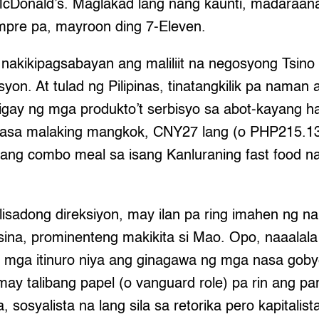
McDonald’s. Maglakad lang nang kaunti, madaraan
empre pa, mayroon ding 7-Eleven.
, nakikipagsabayan ang maliliit na negosyong Tsin
on. At tulad ng Pilipinas, tinatangkilik pa naman
gay ng mga produkto’t serbisyo sa abot-kayang ha
nasa malaking mangkok, CNY27 lang (o PHP215.13
sang combo meal sa isang Kanluraning fast food 
alisadong direksiyon, may ilan pa ring imahen ng 
ina, prominenteng makikita si Mao. Opo, naaalala p
g mga itinuro niya ang ginagawa ng mga nasa gob
may talibang papel (o vanguard role) pa rin ang pa
, sosyalista na lang sila sa retorika pero kapitalis