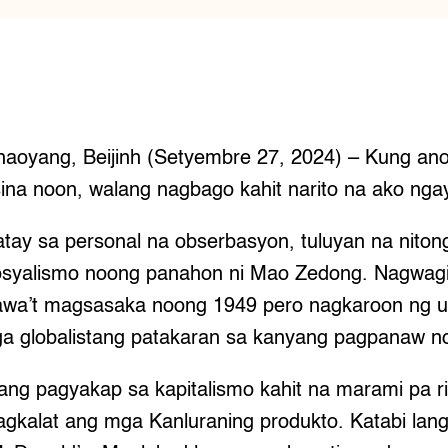
haoyang, Beijinh (Setyembre 27, 2024) – Kung ano 
ina noon, walang nagbago kahit narito na ako nga
tay sa personal na obserbasyon, tuluyan na nitong
osyalismo noong panahon ni Mao Zedong. Nagwagi
a’t magsasaka noong 1949 pero nagkaroon ng un
ga globalistang patakaran sa kanyang pagpanaw n
ang pagyakap sa kapitalismo kahit na marami pa ri
alat ang mga Kanluraning produkto. Katabi lang