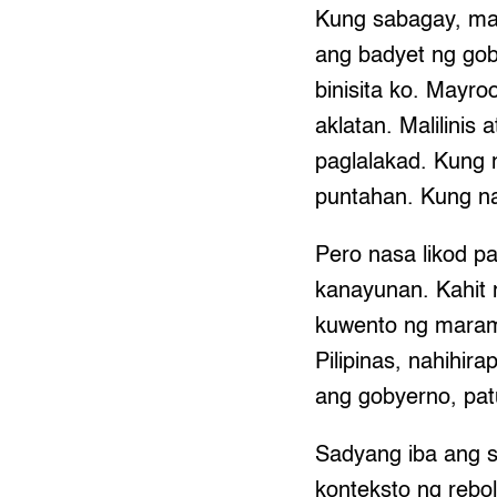
Kung sabagay, mar
ang badyet ng go
binisita ko. Mayr
aklatan. Malilini
paglalakad. Kung
puntahan. Kung na
Pero nasa likod p
kanayunan. Kahit 
kuwento ng maram
Pilipinas, nahihi
ang gobyerno, pat
Sadyang iba ang s
konteksto ng reb