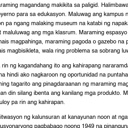
aming magandang makikita sa paligid. Halimbawa
byerno para sa edukasyon. Maluwag ang kampus n
oon pa ngang malaking museum na katabi ng napakal
s at maluluwag ang mga klasrum. Maraming espasyo
 nais magpahinga, maraming pagoda o gazebo na
is magbisikleta, wala ring problema sa sobrang l
a rin ng kagandahang ito ang kahirapang nararamd
na hindi ako nagkaroon ng oportunidad na puntahan
ing tagarito ang pinagdaraanan ng maraming mag
rapan din silang ibenta ang kanilang mga produkto
uloy pa rin ang kahirapan.
itwasyon ng kalunsuran at kanayunan noon at ngay
olusyonaryong pagbabago noong 1949 na pinangun