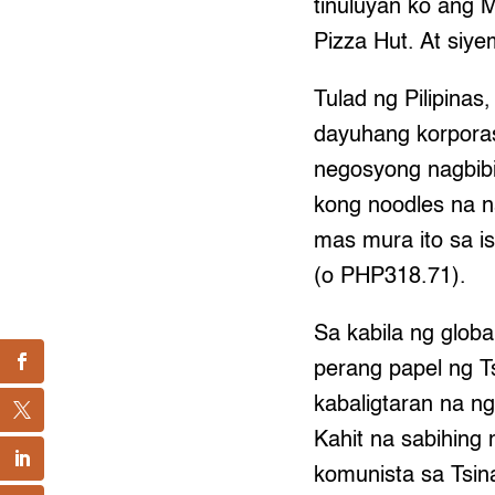
tinuluyan ko ang 
Pizza Hut. At siy
Tulad ng Pilipinas
dayuhang korporasy
negosyong nagbibi
kong noodles na 
mas mura ito sa i
(o PHP318.71).
Sa kabila ng glob
perang papel ng Ts
kabaligtaran na n
Kahit na sabihing 
komunista sa Tsina