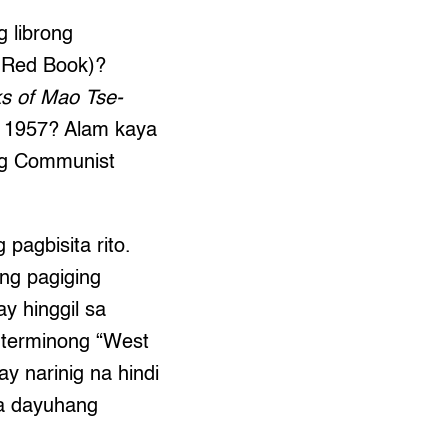
 librong
le Red Book)?
s of Mao Tse-
g 1957? Alam kaya
ng Communist
pagbisita rito.
ng pagiging
y hinggil sa
g terminong “West
 narinig na hindi
sa dayuhang