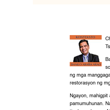
C
Ts
Ba
s
ng mga manggagaw
restorasyon ng m
Ngayon, mahigpit 
pamumuhunan. Nagk