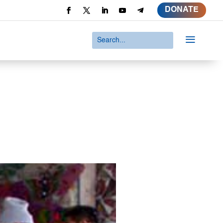
DONATE
a