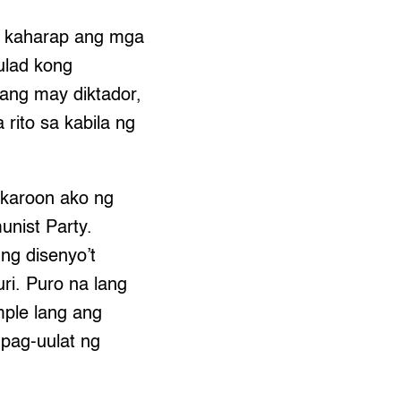
’t kaharap ang mga
tulad kong
ang may diktador,
rito sa kabila ng
gkaroon ako ng
nist Party.
ng disenyo’t
ri. Puro na lang
mple lang ang
pag-uulat ng