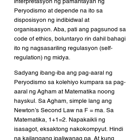
interpretasyon ng pamantayan ng
Peryodismo at depende na ito sa
disposisyon ng indibidwal at
organisasyon. Aba, pati ang pagsunod sa
code of ethics, boluntaryo rin dahil bahagi
ito ng nagsasariling regulasyon (self-
regulation) ng midya.
Sadyang ibang-iba ang pag-aaral ng
Peryodismo sa kolehiyo kumpara sa pag-
aaral ng Agham at Matematika noong
hayskul. Sa Agham, simple lang ang
Newton’s Second Law na F = ma. Sa
Matematika, 1+1=2. Napakaikli ng
isasagot, eksaktong nakokompyut. Hindi
na kailangang ipaliwanag pa. At kung