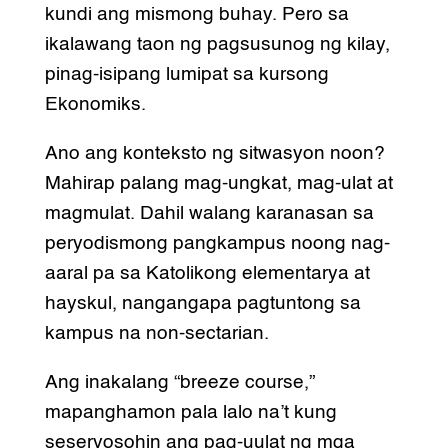
kundi ang mismong buhay. Pero sa
ikalawang taon ng pagsusunog ng kilay,
pinag-isipang lumipat sa kursong
Ekonomiks.
Ano ang konteksto ng sitwasyon noon?
Mahirap palang mag-ungkat, mag-ulat at
magmulat. Dahil walang karanasan sa
peryodismong pangkampus noong nag-
aaral pa sa Katolikong elementarya at
hayskul, nangangapa pagtuntong sa
kampus na non-sectarian.
Ang inakalang “breeze course,”
mapanghamon pala lalo na’t kung
seseryosohin ang pag-uulat ng mga