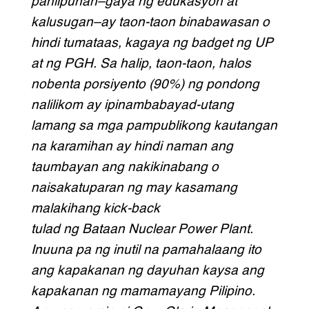
panlipunan–gaya ng edukasyon at
kalusugan–ay taon-taon binabawasan o
hindi tumataas, kagaya ng badget ng UP
at ng PGH. Sa halip, taon-taon, halos
nobenta porsiyento (90%) ng pondong
nalilikom ay ipinambabayad-utang
lamang sa mga pampublikong kautangan
na karamihan ay hindi naman ang
taumbayan ang nakikinabang o
naisakatuparan ng may kasamang
malakihang kick-back
tulad ng Bataan Nuclear Power Plant.
Inuuna pa ng inutil na pamahalaang ito
ang kapakanan ng dayuhan kaysa ang
kapakanan ng mamamayang Pilipino.