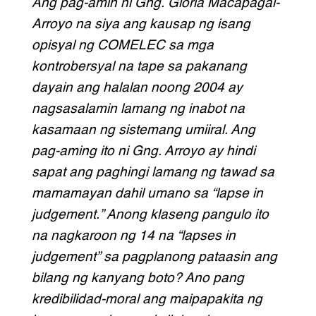
Ang pag-amin ni Gng. Gloria Macapagal-
Arroyo na siya ang kausap ng isang
opisyal ng COMELEC sa mga
kontrobersyal na tape sa pakanang
dayain ang halalan noong 2004 ay
nagsasalamin lamang ng inabot na
kasamaan ng sistemang umiiral. Ang
pag-aming ito ni Gng. Arroyo ay hindi
sapat ang paghingi lamang ng tawad sa
mamamayan dahil umano sa “lapse in
judgement.” Anong klaseng pangulo ito
na nagkaroon ng 14 na “lapses in
judgement” sa pagplanong pataasin ang
bilang ng kanyang boto? Ano pang
kredibilidad-moral ang maipapakita ng