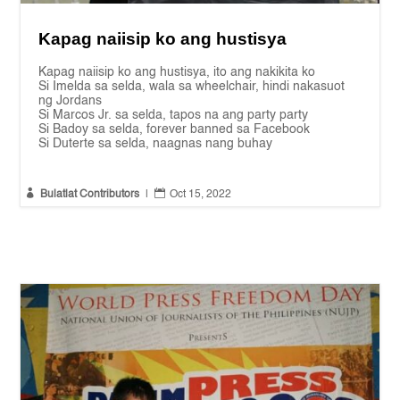
Kapag naiisip ko ang hustisya
Kapag naiisip ko ang hustisya, ito ang nakikita ko
Si Imelda sa selda, wala sa wheelchair, hindi nakasuot
ng Jordans
Si Marcos Jr. sa selda, tapos na ang party party
Si Badoy sa selda, forever banned sa Facebook
Si Duterte sa selda, naagnas nang buhay


Bulatlat Contributors
|
Oct 15, 2022