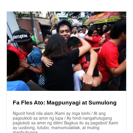
Fa Fles Ato: Magpunyagi at Sumulong
Ngunit hindi nila alam,/Kami ay mga binhi / At ang
pagsuklob sa amin ng lupa / Ay hindi nangahulugang
paglukob sa amin ng dilim/ Bagkus ito ay pagsibol/ Kami
ay uusbong, tutubo, mamumulaklak, at muling
magbubunga