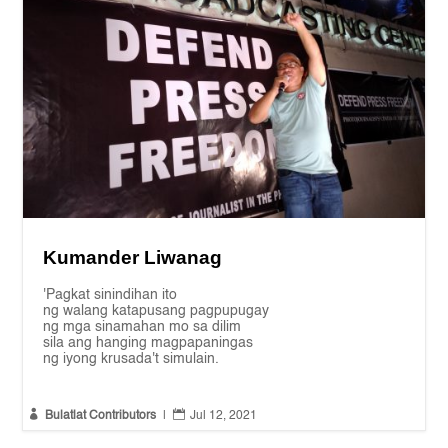
Kumander Liwanag
'Pagkat sinindihan ito
ng walang katapusang pagpupugay
ng mga sinamahan mo sa dilim
sila ang hanging magpapaningas
ng iyong krusada't simulain.


Bulatlat Contributors
|
Jul 12, 2021