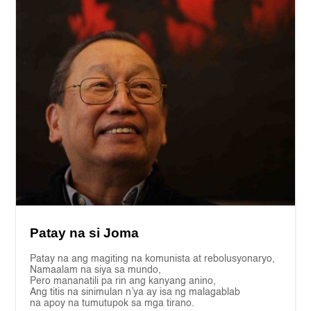
Patay na si Joma
Patay na ang magiting na komunista at rebolusyonaryo,
Namaalam na siya sa mundo,
Pero mananatili pa rin ang kanyang anino,
Ang titis na sinimulan n’ya ay isa ng malagablab
na apoy na tumutupok sa mga tirano.