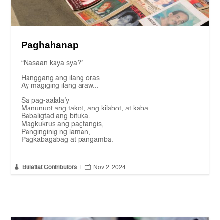
Paghahanap
“Nasaan kaya sya?”
Hanggang ang ilang oras
Ay magiging ilang araw...
Sa pag-aalala’y
Manunuot ang takot, ang kilabot, at kaba.
Babaligtad ang bituka.
Magkukrus ang pagtangis,
Panginginig ng laman,
Pagkabagabag at pangamba.


Bulatlat Contributors
|
Nov 2, 2024