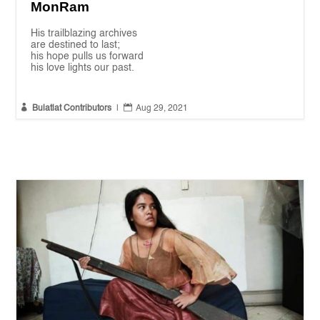
MonRam
His trailblazing archives
are destined to last;
his hope pulls us forward
his love lights our past.


Bulatlat Contributors
|
Aug 29, 2021