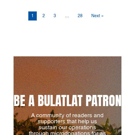
1
2
3
…
28
Next »
BE A BULATLAT PATRON
A community of readers and
supporters that help us
sustain our operations
through microdonations for as