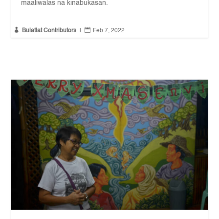
maaliwalas na kinabukasan.


Bulatlat Contributors
|
Feb 7, 2022