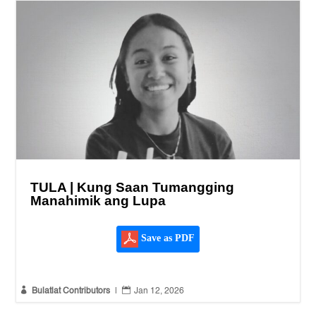
TULA | Kung Saan Tumangging
Manahimik ang Lupa
Save as PDF


Bulatlat Contributors
|
Jan 12, 2026