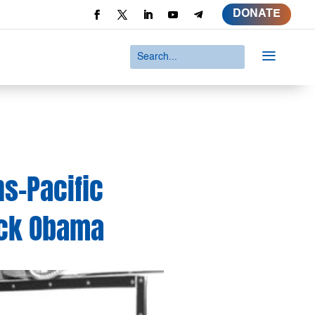
DONATE
a
s-Pacific
rack Obama