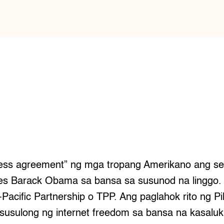
cess agreement” ng mga tropang Amerikano ang se
es Barack Obama sa bansa sa susunod na linggo. In
acific Partnership o TPP. Ang paglahok rito ng Pi
susulong ng internet freedom sa bansa na kasalu