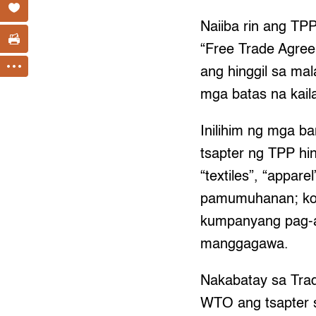
Naiiba rin ang TP
“Free Trade Agree
ang hinggil sa ma
mga batas na kail
Inilihim ng mga b
tsapter ng TPP hin
“textiles”, “appare
pamumuhanan; kon
kumpanyang pag-aa
manggagawa.
Nakabatay sa Trad
WTO ang tsapter 