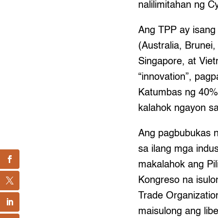
nalilimitahan ng 
Ang TPP ay isang
(Australia, Brune
Singapore, at Vie
“innovation”, pag
Katumbas ng 40% 
kalahok ngayon s
Ang pagbubukas 
sa ilang mga indu
makalahok ang Pi
Kongreso na isulo
Trade Organizati
maisulong ang lib