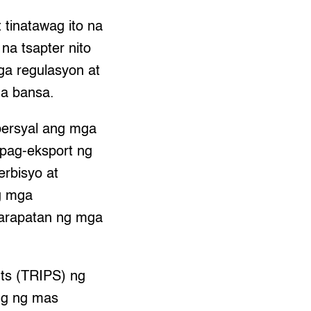
tinatawag ito na
na tsapter nito
ga regulasyon at
ga bansa.
bersyal ang mga
t pag-eksport ng
serbisyo at
g mga
karapatan ng mga
hts (TRIPS) ng
ng ng mas