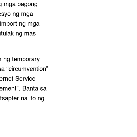
 ng mga bagong
resyo ng mga
-import ng mga
utulak ng mas
rm ng temporary
sa “circumvention”
ternet Service
gement”. Banta sa
tsapter na ito ng