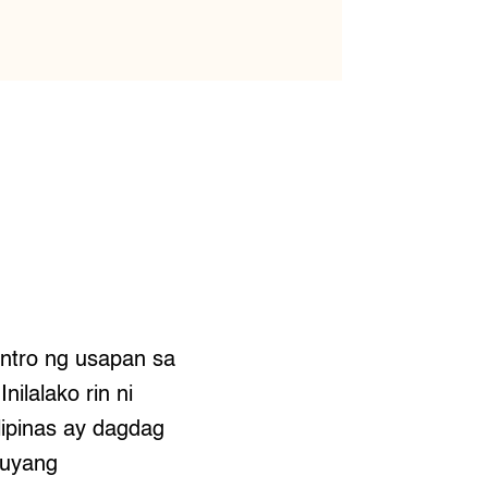
ntro ng usapan sa
ilalako rin ni
lipinas ay dagdag
kuyang