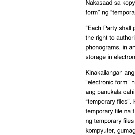
Nakasaad sa kopya
form” ng “temporar
“Each Party shall
the right to author
phonograms, in an
storage in electron
Kinakailangan ang 
“electronic form” 
ang panukala dah
“temporary files”.
temporary file na 
ng temporary file
kompyuter, gumaga