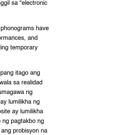
gil sa “electronic
of phonograms have
rformances, and
ding temporary
upang itago ang
wala sa realidad
gumagawa ng
ay lumilikha ng
site ay lumilikha
so ng pagtakbo ng
 ang probisyon na