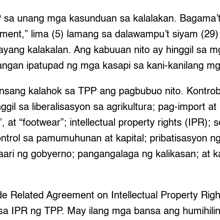
P sa unang mga kasunduan sa kalalakan. Bagama’t 
ment,” lima (5) lamang sa dalawampu’t siyam (29) 
layang kalakalan. Ang kabuuan nito ay hinggil sa m
angan ipatupad ng mga kasapi sa kani-kanilang m
ansang kalahok sa TPP ang pagbubuo nito. Kontro
ggil sa liberalisasyon sa agrikultura; pag-import a
l”, at “footwear”; intellectual property rights (IPR); 
trol sa pamumuhunan at kapital; pribatisasyon n
ri ng gobyerno; pangangalaga ng kalikasan; at 
e Related Agreement on Intellectual Property Rig
sa IPR ng TPP. May ilang mga bansa ang humihili