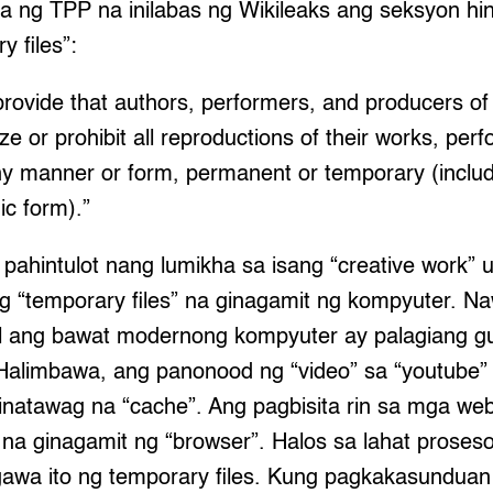
 ng TPP na inilabas ng Wikileaks ang seksyon hing
y files”:
 provide that authors, performers, and producers 
ize or prohibit all reproductions of their works, pe
y manner or form, permanent or temporary (inclu
ic form).”
pahintulot nang lumikha sa isang “creative work” 
ng “temporary files” na ginagamit ng kompyuter. Na
il ang bawat modernong kompyuter ay palagiang 
 Halimbawa, ang panonood ng “video” sa “youtube” 
tinatawag na “cache”. Ang pagbisita rin sa mga web
s na ginagamit ng “browser”. Halos sa lahat prose
wa ito ng temporary files. Kung pagkakasunduan