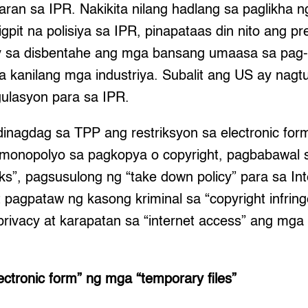
ran sa IPR. Nakikita nilang hadlang sa paglikha
gpit na polisiya sa IPR, pinapataas din nito ang p
gay sa disbentahe ang mga bansang umaasa sa pag
sa kanilang mga industriya. Subalit ang US ay nagt
ulasyon para sa IPR.
dinagdag sa TPP ang restriksyon sa electronic fo
na monopolyo sa pagkopya o copyright, pagbabawal 
cks”, pagsusulong ng “take down policy” para sa In
t pagpataw ng kasong kriminal sa “copyright infrin
privacy at karapatan sa “internet access” ang mga 
ectronic form” ng mga “temporary files”