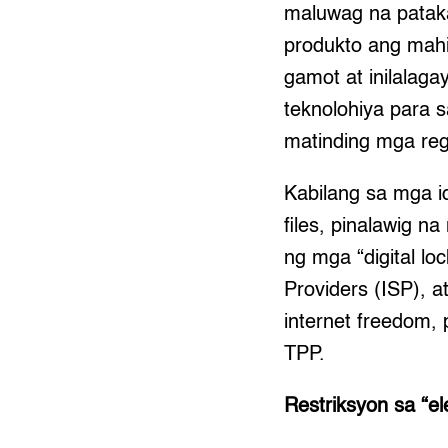
maluwag na pataka
produkto ang mahi
gamot at inilala
teknolohiya para 
matinding mga reg
Kabilang sa mga i
files, pinalawig 
ng mga “digital lo
Providers (ISP), a
internet freedom, 
TPP.
Restriksyon sa “el