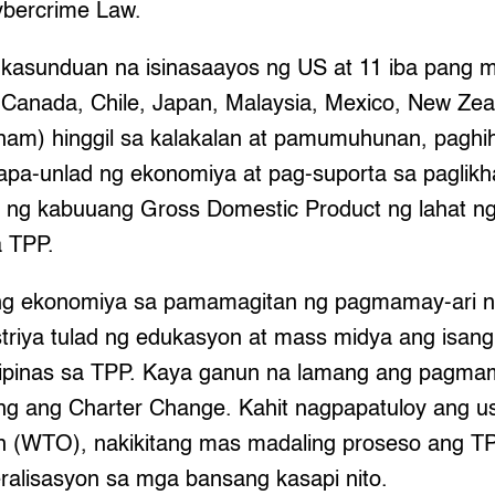
Cybercrime Law.
 kasunduan na isinasaayos ng US at 11 iba pang 
i, Canada, Chile, Japan, Malaysia, Mexico, New Zea
tnam) hinggil sa kalakalan at pamumuhunan, paghi
papa-unlad ng ekonomiya at pag-suporta sa paglikh
ng kabuuang Gross Domestic Product ng lahat n
a TPP.
ng ekonomiya sa pamamagitan ng pagmamay-ari 
striya tulad ng edukasyon at mass midya ang isan
lipinas sa TPP. Kaya ganun na lamang ang pagma
ng ang Charter Change. Kahit nagpapatuloy ang u
on (WTO), nakikitang mas madaling proseso ang T
eralisasyon sa mga bansang kasapi nito.