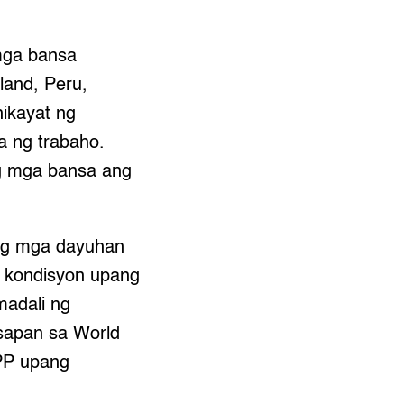
mga bansa
land, Peru,
hikayat ng
a ng trabaho.
g mga bansa ang
ng mga dayuhan
g kondisyon upang
madali ng
sapan sa World
PP upang