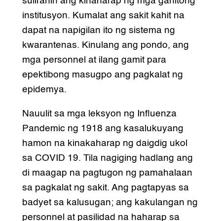
suliranin ang kinaharap ng mga ganitong
institusyon. Kumalat ang sakit kahit na
dapat na napigilan ito ng sistema ng
kwarantenas. Kinulang ang pondo, ang
mga personnel at ilang gamit para
epektibong masugpo ang pagkalat ng
epidemya.
Nauulit sa mga leksyon ng Influenza
Pandemic ng 1918 ang kasalukuyang
hamon na kinakaharap ng daigdig ukol
sa COVID 19. Tila nagiging hadlang ang
di maagap na pagtugon ng pamahalaan
sa pagkalat ng sakit. Ang pagtapyas sa
badyet sa kalusugan; ang kakulangan ng
personnel at pasilidad na haharap sa