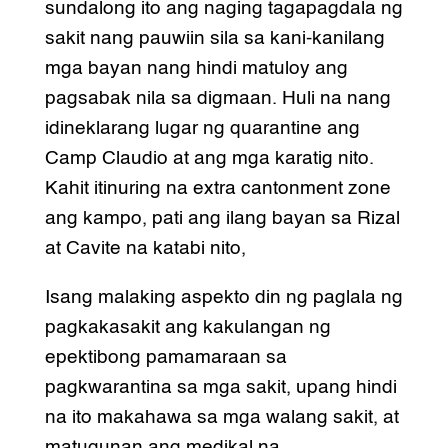
sundalong ito ang naging tagapagdala ng
sakit nang pauwiin sila sa kani-kanilang
mga bayan nang hindi matuloy ang
pagsabak nila sa digmaan. Huli na nang
idineklarang lugar ng quarantine ang
Camp Claudio at ang mga karatig nito.
Kahit itinuring na extra cantonment zone
ang kampo, pati ang ilang bayan sa Rizal
at Cavite na katabi nito,
Isang malaking aspekto din ng paglala ng
pagkakasakit ang kakulangan ng
epektibong pamamaraan sa
pagkwarantina sa mga sakit, upang hindi
na ito makahawa sa mga walang sakit, at
matugunan ang medikal na