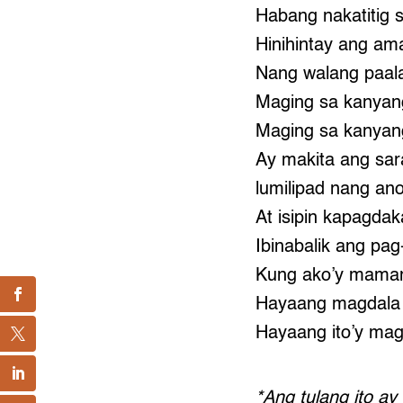
Habang nakatitig s
Hinihintay ang am
Nang walang paal
Maging sa kanyan
Maging sa kanyang 
Ay makita ang sar
lumilipad nang an
At isipin kapagda
Ibinabalik ang pag-
Kung ako’y mama
Hayaang magdala 
Hayaang ito’y mag
*Ang tulang ito ay