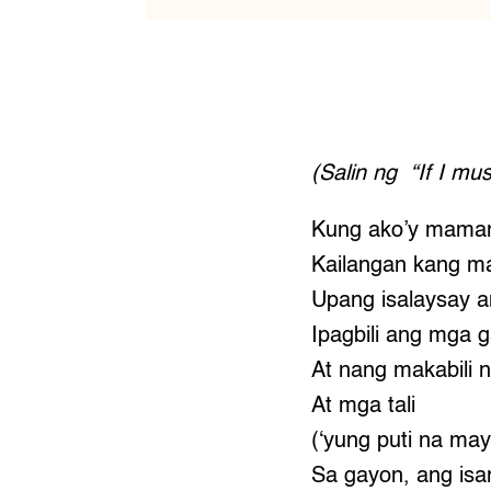
(Salin ng “If I mus
Kung ako’y mama
Kailangan kang m
Upang isalaysay 
Ipagbili ang mga 
At nang makabili n
At mga tali
(‘yung puti na ma
Sa gayon, ang isa