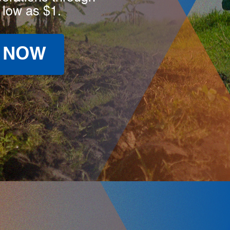
 low as $1.
 NOW