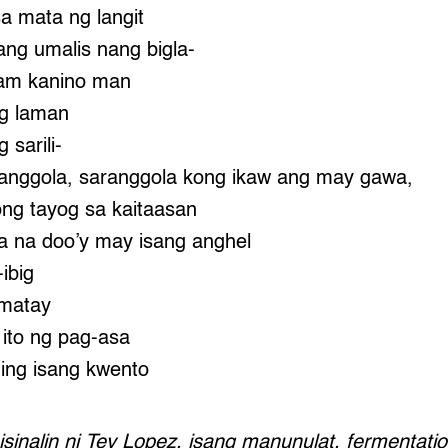
a mata ng langit
ang umalis nang bigla-
am kanino man
g laman
sarili-
anggola, saranggola kong ikaw ang may gawa,
ong tayog sa kaitaasan
ka na doo’y may isang anghel
ibig
matay
ito ng pag-asa
ing isang kwento
 isinalin ni Tey Lopez, isang manunulat, fermentatio