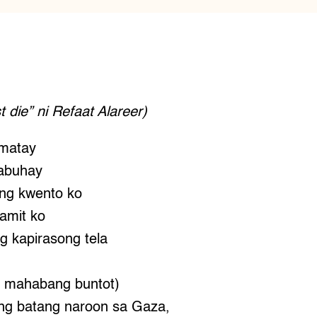
t die” ni Refaat Alareer)
matay
abuhay
ang kwento ko
gamit ko
g kapirasong tela
y mahabang buntot)
ng batang naroon sa Gaza,