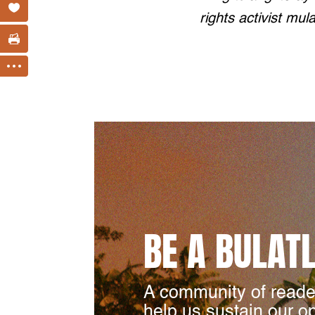
rights activist mul
BE A BULAT
A community of reade
help us sustain our o