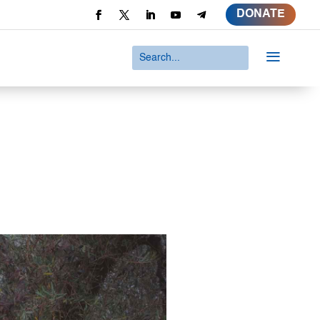
DONATE
a