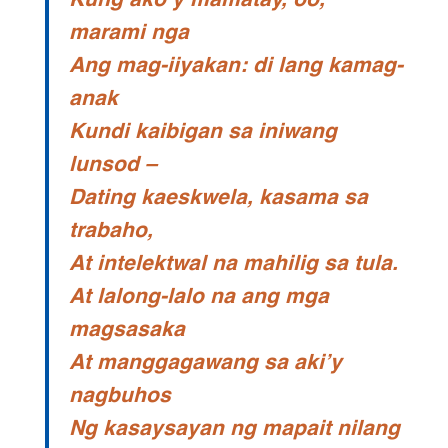
Kung ako’y mamatay, oo,
marami nga
Ang mag-iiyakan: di lang kamag-
anak
Kundi kaibigan sa iniwang
lunsod –
Dating kaeskwela, kasama sa
trabaho,
At intelektwal na mahilig sa tula.
At lalong-lalo na ang mga
magsasaka
At manggagawang sa aki’y
nagbuhos
Ng kasaysayan ng mapait nilang