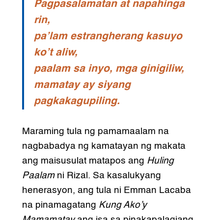
Pagpasalamatan at napahinga
rin,
pa’lam estrangherang kasuyo
ko’t aliw,
paalam sa inyo, mga ginigiliw,
mamatay ay siyang
pagkakagupiling.
Maraming tula ng pamamaalam na
nagbabadya ng kamatayan ng makata
ang maisusulat matapos ang
Huling
Paalam
ni Rizal. Sa kasalukyang
henerasyon, ang tula ni Emman Lacaba
na pinamagatang
Kung Ako’y
Mamamatay
ang isa sa pinakapalagiang