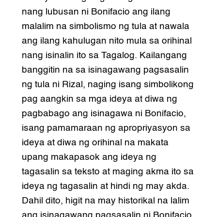
nang lubusan ni Bonifacio ang ilang
malalim na simbolismo ng tula at nawala
ang ilang kahulugan nito mula sa orihinal
nang isinalin ito sa Tagalog. Kailangang
banggitin na sa isinagawang pagsasalin
ng tula ni Rizal, naging isang simbolikong
pag aangkin sa mga ideya at diwa ng
pagbabago ang isinagawa ni Bonifacio,
isang pamamaraan ng apropriyasyon sa
ideya at diwa ng orihinal na makata
upang makapasok ang ideya ng
tagasalin sa teksto at maging akma ito sa
ideya ng tagasalin at hindi ng may akda.
Dahil dito, higit na may historikal na lalim
ang isinagawang pagsasalin ni Bonifacio