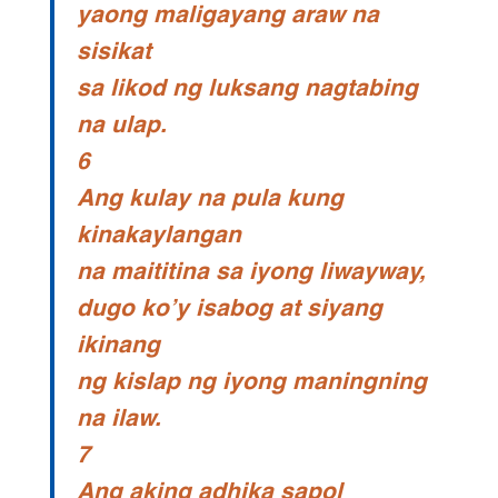
yaong maligayang araw na
sisikat
sa likod ng luksang nagtabing
na ulap.
6
Ang kulay na pula kung
kinakaylangan
na maititina sa iyong liwayway,
dugo ko’y isabog at siyang
ikinang
ng kislap ng iyong maningning
na ilaw.
7
Ang aking adhika sapol