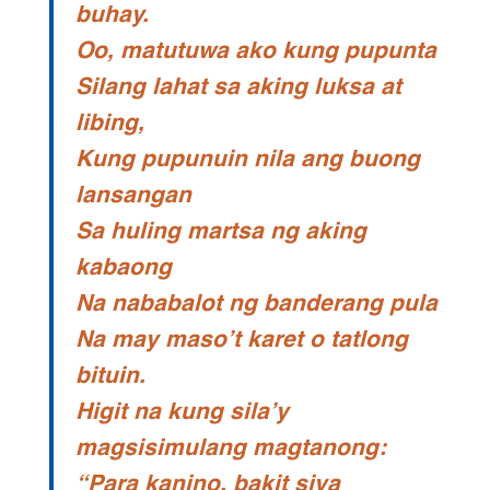
buhay.
Oo, matutuwa ako kung pupunta
Silang lahat sa aking luksa at
libing,
Kung pupunuin nila ang buong
lansangan
Sa huling martsa ng aking
kabaong
Na nababalot ng banderang pula
Na may maso’t karet o tatlong
bituin.
Higit na kung sila’y
magsisimulang magtanong:
“Para kanino, bakit siya