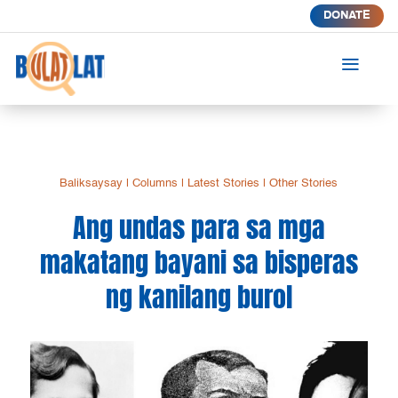
DONATE
a
Baliksaysay
|
Columns
|
Latest Stories
|
Other Stories
Ang undas para sa mga
makatang bayani sa bisperas
ng kanilang burol