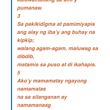
kaluwalhatiang sa ami’y
pumanaw.
3
Sa pakikidigma at pamimiyapis
ang alay ng iba’y ang buhay na
kipkip;
walang agam-agam, maluwag sa
dibdib,
matamis sa puso at di ikahapis.
5
Ako’y mamamatay ngayong
namamalas
na sa silanganan ay
namamanaag