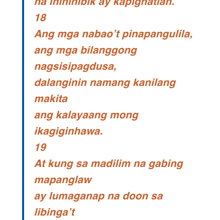
na inihihibik ay kapighatian.
18
Ang mga nabao’t pinapangulila,
ang mga bilanggong
nagsisipagdusa,
dalanginin namang kanilang
makita
ang kalayaang mong
ikagiginhawa.
19
At kung sa madilim na gabing
mapanglaw
ay lumaganap na doon sa
libinga’t