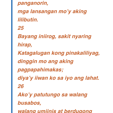
panganorin,
mga lansangan mo’y aking
lilibutin.
25
Bayang iniirog, sakit nyaring
hirap,
Katagalugan kong pinakaliliyag,
dinggin mo ang aking
pagpapahimakas;
diya’y iiwan ko sa iyo ang lahat.
26
Ako’y patutungo sa walang
busabos,
walang umiinis at berdugong