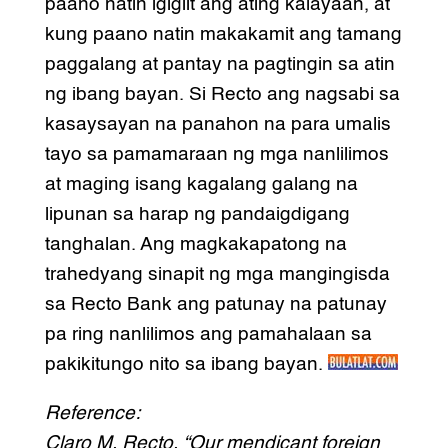
paano natin igigiit ang ating kalayaan, at
kung paano natin makakamit ang tamang
paggalang at pantay na pagtingin sa atin
ng ibang bayan. Si Recto ang nagsabi sa
kasaysayan na panahon na para umalis
tayo sa pamamaraan ng mga nanlilimos
at maging isang kagalang galang na
lipunan sa harap ng pandaigdigang
tanghalan. Ang magkakapatong na
trahedyang sinapit ng mga mangingisda
sa Recto Bank ang patunay na patunay
pa ring nanlilimos ang pamahalaan sa
pakikitungo nito sa ibang bayan.
Reference:
Claro M. Recto, “Our mendicant foreign