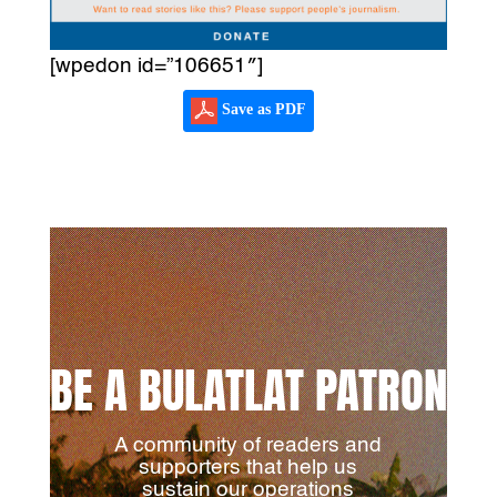
[wpedon id=”106651″]
Save as PDF
BE A BULATLAT PATRON
A community of readers and
supporters that help us
sustain our operations